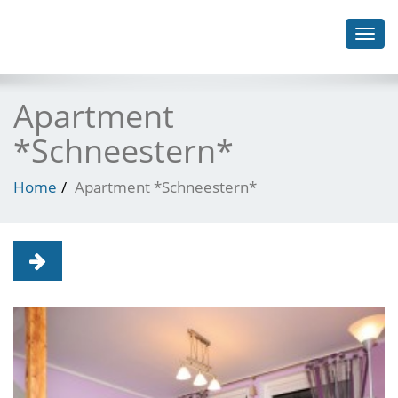
Toggl
navig
Apartment
*Schneestern*
Home
Apartment *Schneestern*