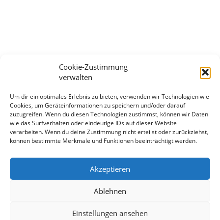
Cookie-Zustimmung
verwalten
Um dir ein optimales Erlebnis zu bieten, verwenden wir Technologien wie
Cookies, um Geräteinformationen zu speichern und/oder darauf
zuzugreifen. Wenn du diesen Technologien zustimmst, können wir Daten
wie das Surfverhalten oder eindeutige IDs auf dieser Website
Mehr Spaß und Sicherheit im Schnee
verarbeiten. Wenn du deine Zustimmung nicht erteilst oder zurückziehst,
können bestimmte Merkmale und Funktionen beeinträchtigt werden.
- mit der Snowboardschule Oberhof
Akzeptieren
Info und Anmeldung!
Ablehnen
Einstellungen ansehen