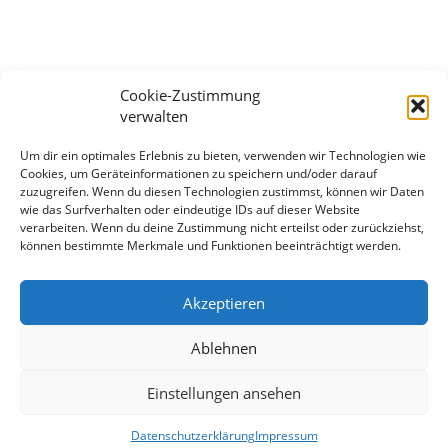
Cookie-Zustimmung
verwalten
Um dir ein optimales Erlebnis zu bieten, verwenden wir Technologien wie
Cookies, um Geräteinformationen zu speichern und/oder darauf
zuzugreifen. Wenn du diesen Technologien zustimmst, können wir Daten
wie das Surfverhalten oder eindeutige IDs auf dieser Website
Mehr Spaß und Sicherheit im Schnee
verarbeiten. Wenn du deine Zustimmung nicht erteilst oder zurückziehst,
können bestimmte Merkmale und Funktionen beeinträchtigt werden.
- mit der Snowboardschule Oberhof
Akzeptieren
Info und Anmeldung!
Ablehnen
Einstellungen ansehen
© 2016 Snowboardschule Oberhof | Developed By
Datenschutzerklärung
Impressum
ITMsolutions