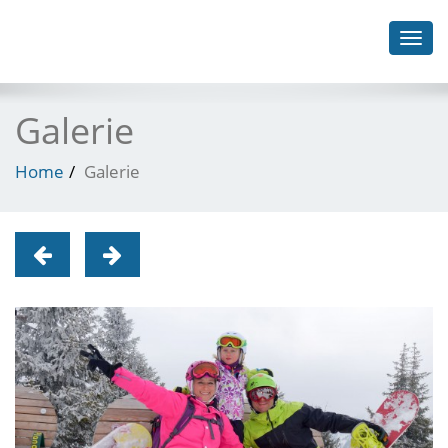
Toggl
navig
Galerie
Home
Galerie