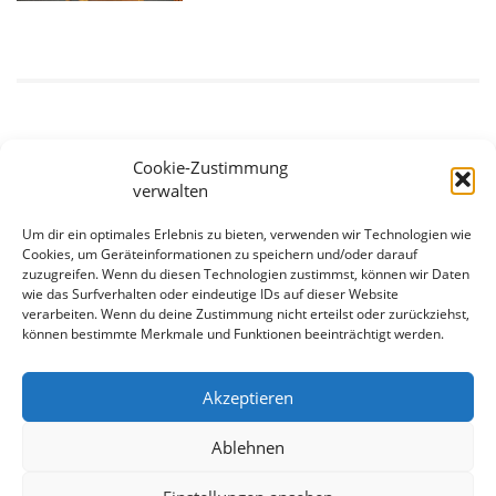
Cookie-Zustimmung
verwalten
Um dir ein optimales Erlebnis zu bieten, verwenden wir Technologien wie
Cookies, um Geräteinformationen zu speichern und/oder darauf
zuzugreifen. Wenn du diesen Technologien zustimmst, können wir Daten
wie das Surfverhalten oder eindeutige IDs auf dieser Website
Mehr Spaß und Sicherheit im Schnee
verarbeiten. Wenn du deine Zustimmung nicht erteilst oder zurückziehst,
können bestimmte Merkmale und Funktionen beeinträchtigt werden.
- mit der Snowboardschule Oberhof
Akzeptieren
Info und Anmeldung!
Ablehnen